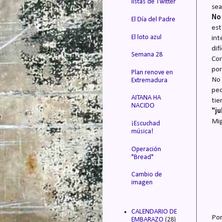
listas de Twitter
sea
No 
El Día del Padre
est
El loto azul
int
dif
Semana 28
Con
por
Plan renove en
No 
Extremadura
peq
AITANA HA
ti
NACIDO
"ju
Mig
¡Escuchad
música!
Operación
"Bread"
Cambio de
imagen
CALENDARIO DE
Por
EMBARAZO
(28)