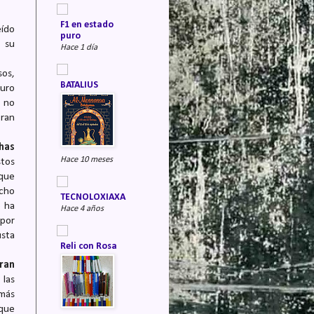
F1 en estado
ído
puro
e su
Hace 1 día
sos,
BATALIUS
guro
o no
ran
has
Hace 10 meses
stos
 que
ucho
TECNOLOXIAXA
o ha
Hace 4 años
 por
usta
Reli con Rosa
aran
 las
 más
nque