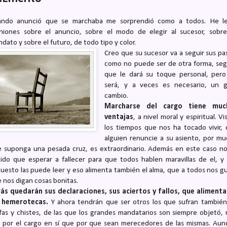
ando anunció que se marchaba me sorprendió como a todos. He le
niones sobre el anuncio, sobre el modo de elegir al sucesor, sobr
dato y sobre el futuro, de todo tipo y color.
Creo que su sucesor va a seguir sus pa
como no puede ser de otra forma, se
que le dará su toque personal, per
será, y a veces es necesario, un g
cambio.
Marcharse del cargo tiene muc
ventajas
, a nivel moral y espiritual. Vi
los tiempos que nos ha tocado vivir,
alguien renuncie a su asiento, por m
 suponga una pesada cruz, es extraordinario. Además en este caso n
ido que esperar a fallecer para que todos hablen maravillas de el, y
uesto las puede leer y eso alimenta también el alma, que a todos nos g
 nos digan cosas bonitas.
ás quedarán sus declaraciones, sus aciertos y fallos, que aliment
s hemerotecas.
Y ahora tendrán que ser otros los que sufran también
as y chistes, de las que los grandes mandatarios son siempre objetó,
 por el cargo en sí que por que sean merecedores de las mismas. Au