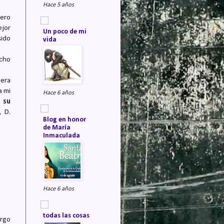
Hace 5 años
pero
ejor
Un poco de mi
sido
vida
ucho
iera
a mi
Hace 6 años
 su
, D.
Blog en honor
de María
Inmaculada
Hace 6 años
todas las cosas
argo