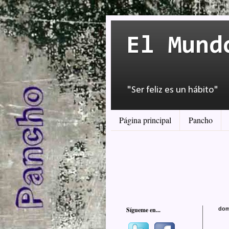
El Mund
"Ser feliz es un hábito"
Página principal
Pancho
Sígueme en...
dom
..