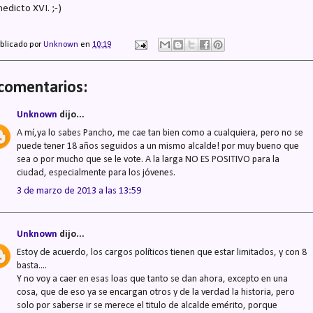
edicto XVI. ;-)
blicado por
Unknown
en
10:19
comentarios:
Unknown
dijo...
A mí,ya lo sabes Pancho, me cae tan bien como a cualquiera, pero no se
puede tener 18 años seguidos a un mismo alcalde! por muy bueno que
sea o por mucho que se le vote. A la larga NO ES POSITIVO para la
ciudad, especialmente para los jóvenes.
3 de marzo de 2013 a las 13:59
Unknown
dijo...
Estoy de acuerdo, los cargos políticos tienen que estar limitados, y con 8
basta....
Y no voy a caer en esas loas que tanto se dan ahora, excepto en una
cosa, que de eso ya se encargan otros y de la verdad la historia, pero
solo por saberse ir se merece el titulo de alcalde emérito, porque