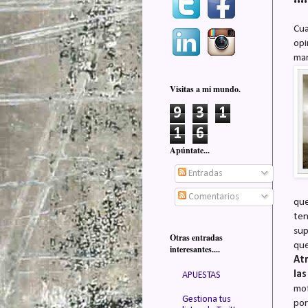
Cu
opi
man
Visitas a mi mundo.
9
3
1
1
6
Apúntate...
Entradas
Comentarios
que
ten
sup
Otras entradas
que
interesantes....
Atr
la
APUESTAS
mof
Gestiona tus
por